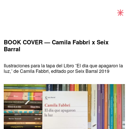
Exhibitions
Projects and Commissions
BOOK COVER ­— Camila Fabbri x Seix
Barral
Works
Ilustraciones para la tapa del Libro ¨El dia que apagaron la
Bio
luz,¨ de Camila Fabbri, editado por Seix Barral 2019
Archive
Español