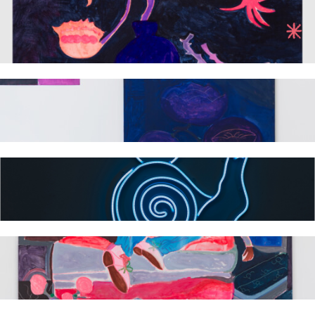
Exhibiciones
Proyectos y comisiones
Works
Bio
Archivo
Worldwide