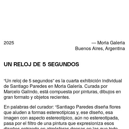
Exhibiciones
Proyectos y comisiones
2025
—
Moria Galeria
Buenos Aires, Argentina
Works
UN RELOJ DE 5 SEGUNDOS
Bio
“Un reloj de 5 segundos” es la cuarta exhibición individual
Archivo
de Santiago Paredes en Moria Galería. Curada por
Marcelo Galindo, está compuesta por pinturas, dibujos en
Worldwide
gran formato y objetos recientes.
En palabras del curador: “Santiago Paredes diseña flores
que aluden a formas estereotípicas y, ese diseño, esa
imagen con aspecto estereotípico, aún no estereotipada,
pasa por el filtro de una pintura que expresioniza esos
diseños entrando en atmósferas densas en las que todo