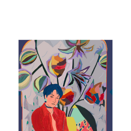
Exhibiciones
Proyectos y comisiones
Works
Bio
Archivo
Worldwide