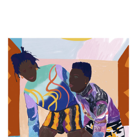
Exhibiciones
Proyectos y comisiones
Works
Bio
Archivo
Worldwide