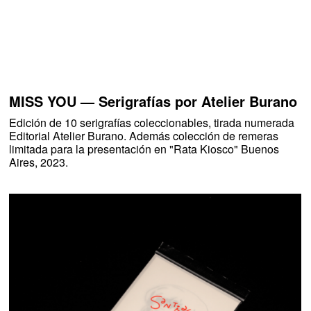
Exhibiciones
Proyectos y comisiones
MISS YOU — Serigrafías por Atelier Burano
Edición de 10 serigrafías coleccionables, tirada numerada
Works
Editorial Atelier Burano. Además colección de remeras
limitada para la presentación en "Rata Kiosco" Buenos
Bio
Aires, 2023.
Archivo
Worldwide