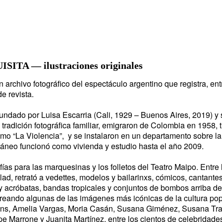
ITA — ilustraciones originales
n archivo fotográfico del espectáculo argentino que registra, en
e revista.
 fundado por Luisa Escarria (Cali, 1929 – Buenos Aires, 2019) y
tradición fotográfica familiar, emigraron de Colombia en 1958, 
omo “La Violencia”, y se instalaron en un departamento sobre l
táneo funcionó como vivienda y estudio hasta el año 2009.
rafías para las marquesinas y los folletos del Teatro Maipo. Entr
d, retrató a vedettes, modelos y bailarinxs, cómicos, cantantes
 y acróbatas, bandas tropicales y conjuntos de bombos arriba de
creando algunas de las imágenes más icónicas de la cultura pop
ons, Amelia Vargas, Moria Casán, Susana Giménez, Susana Tr
e Marrone y Juanita Martínez, entre los cientos de celebridad