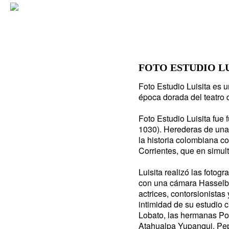
FOTO ESTUDIO LUIS
Foto Estudio Luisita es u
época dorada del teatro d
Foto Estudio Luisita fue
1030). Herederas de una 
la historia colombiana c
Corrientes, que en simul
Luisita realizó las fotog
con una cámara Hasselbla
actrices, contorsionistas
intimidad de su estudio 
Lobato, las hermanas P
Atahualpa Yupanqui, Pep