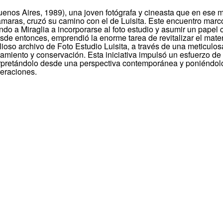
uenos Aires, 1989), una joven fotógrafa y cineasta que en ese
ámaras, cruzó su camino con el de Luisita. Este encuentro marcó 
ndo a Miraglia a incorporarse al foto estudio y asumir un papel 
esde entonces, emprendió la enorme tarea de revitalizar el mater
valioso archivo de Foto Estudio Luisita, a través de una meticulos
amiento y conservación. Esta iniciativa impulsó un esfuerzo de 
terpretándolo desde una perspectiva contemporánea y poniéndol
eraciones.