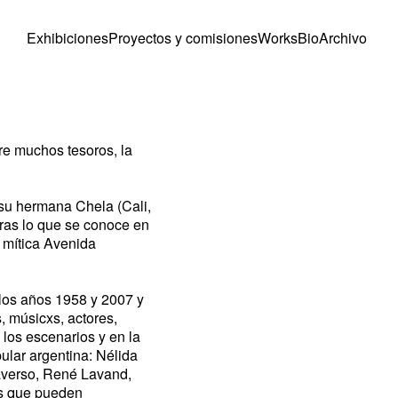
Exhibiciones
Proyectos y comisiones
Works
Bio
Archivo
tre muchos tesoros, la
 su hermana Chela (Cali,
tras lo que se conoce en
a mítica Avenida
e los años 1958 y 2007 y
, músicxs, actores,
 los escenarios y en la
ular argentina: Nélida
averso, René Lavand,
es que pueden